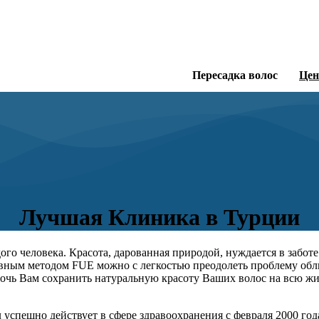
Пересадка волос
Це
Лучшая Клиника в Турции
го человека. Красота, дарованная природой, нуждается в забот
вным методом FUE можно с легкостью преодолеть проблему облы
очь Вам сохранить натуральную красоту Ваших волос на всю ж
пешно действует в сфере здравоохранения с февраля 2000 года